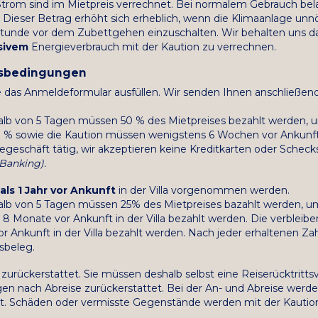
Strom sind im Mietpreis verrechnet. Bei normalem Gebrauch bela
 Dieser Betrag erhöht sich erheblich, wenn die Klimaanlage unnö
Stunde vor dem Zubettgehen einzuschalten. Wir behalten uns das
sivem
Energieverbrauch mit der Kaution zu verrechnen.
gsbedingungen
 das Anmeldeformular ausfüllen. Wir senden Ihnen anschließend
halb von 5 Tagen müssen 50 % des Mietpreises bezahlt werden, 
0 % sowie die Kaution müssen wenigstens 6 Wochen vor Ankunft i
egeschäft tätig, wir akzeptieren keine Kreditkarten oder Scheck
 Banking).
als 1 Jahr vor Ankunft
in der Villa vorgenommen werden.
halb von 5 Tagen müssen 25% des Mietpreises bazahlt werden, u
8 Monate vor Ankunft in der Villa bezahlt werden. Die verbleib
Ankunft in der Villa bezahlt werden. Nach jeder erhaltenen Zah
sbeleg.
zurückerstattet. Sie müssen deshalb selbst eine Reiserücktritts
gen nach Abreise zurückerstattet. Bei der An- und Abreise werde
rt. Schäden oder vermisste Gegenstände werden mit der Kautio