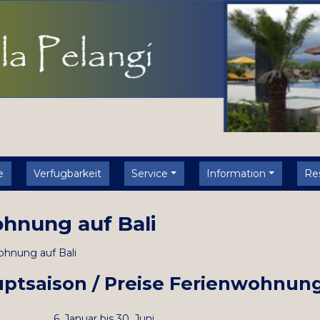
e
Verfugbarkeit
Service
Information
Re
ohnung auf Bali
wohnung auf Bali
tsaison / Preise Ferienwohnung 
6.
Januar
bis 30.
Juni