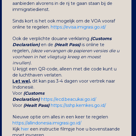
aanbieden alvorens in de rij te gaan staan bij de
immigratiedienst.
Sinds kort is het ook mogelijk om de VOA vooraf
online te regelen.
https://evisa.imigrasi.go.id/
Ook de verplichte douane verklaring
(Customs
Declaration)
en de
(
Healt Pass)
is online te
regelen,
(deze vervangen de papieren versies die u
voorheen in het vliegtuig kreeg en moest
invullen).
U krijgt een QR-code, alleen met die code kunt u
de luchthaven verlaten.
Let wel,
dit kan pas 3-4 dagen voor vertrek naar
Indonesië.
Voor
(Customs
Declaration)
https://ecd.beacukai.go.id/
Voor
(
Healt Pass)
https://sshp.kemkes.go.id/
Nieuwe optie om alles in een keer te regelen
https://allindonesia.imigrasi.go.id/
Kijk
hier
een instructie filmpje hoe u bovenstaande
moet invoeren.