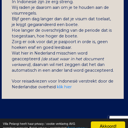
In Indonesië zijn ze erg streng.
Wij raden je daarom aan om je te houden aan de
visumregels.
Blijf geen dag langer dan dat je visum dat toelaat,
je krijgt gegarandeerd een boete.
Hoe langer de overschrijding van de periode dat is
toegestaan, hoe hoger de boete.
Zorg er ook voor dat je paspoort in orde is, geen
hoeken eraf en goed leesbaar.
Wat hier in Nederland misschien word
geaccepteerd
(de staat waar in het document
verkeerd),
daarvan wil niet zeggen dat het dan
automatisch in een ander land word geaccepteerd.
Voor reisadviezen voor Indonesië verstrekt door de
Nederlandse overheid
klik hier
Villa Pelangi heeft haar privacy / cookie verklaring AVG
Akkoord!
Villa Pelangi Bali
ook te boeken via:
Bali Villa huren
|
Bali Villas
|
Bali vakantievilla
|
Villa
compliant gemaakt. Bekijk privacy / cookiebeleid
Bekijk privacy /